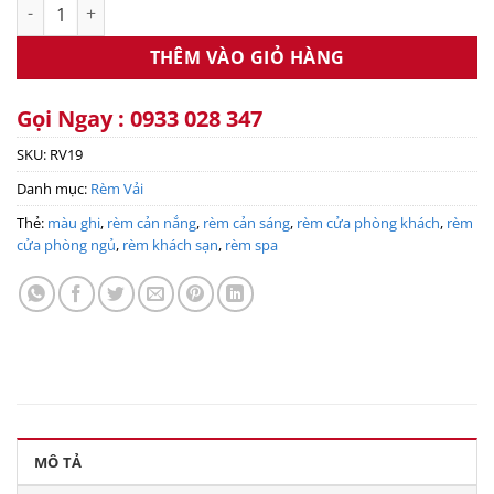
Rèm vải một màu RV19 số lượng
THÊM VÀO GIỎ HÀNG
Gọi Ngay : 0933 028 347
SKU:
RV19
Danh mục:
Rèm Vải
Thẻ:
màu ghi
,
rèm cản nắng
,
rèm cản sáng
,
rèm cửa phòng khách
,
rèm
cửa phòng ngủ
,
rèm khách sạn
,
rèm spa
MÔ TẢ