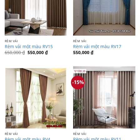
RÈM VẢI
RÈM VẢI
Rèm vải một màu RV15
Rèm vải một màu RV17
Giá
Giá
650,000
₫
550,000
₫
550,000
₫
gốc
hiện
là:
tại
650,000 ₫.
là:
550,000 ₫.
-15%
RÈM VẢI
RÈM VẢI
Rèm vải một màu RV4
Rèm vải một màu RV11