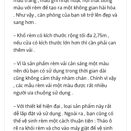
màu trắng , màu ghi nhạt hoặc nội thất đồng
màu với rèm để tạo ra một không gian hài hòa
. Như vậy , căn phòng của bạn sẽ trở lên đẹp và
sang hơn .
– Khổ rèm có kích thước rộng tối đa 2,75m ,
nếu cửa có kích thước lớn hơn thì cần phải can
thêm vải .
– Vì là sản phẩm rèm vải cản sáng một màu
nên dù bạn có sử dụng trong thời gian dài
cũng không cảm thấy nhàm chán . Chính vì vậy
, các mẫu rèm vải một màu được rất nhiều
người ưa chuộng sử dụng .
– Với thiết kế hiện đại , loại sản phẩm này rất
dễ lắp đặt và sử dụng . Ngoài ra , bạn cũng có
thể vệ sinh rèm một cách thuận tiện : Tháo ô
rê ra khỏi rèm và cho vào máy giặt để vệ sinh