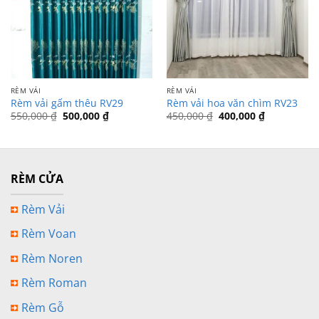
RÈM VẢI
RÈM VẢI
Rèm vải gấm thêu RV29
Rèm vải hoa văn chìm RV23
Giá
Giá
Giá
Giá
550,000
₫
500,000
₫
450,000
₫
400,000
₫
gốc
hiện
gốc
hiện
là:
tại
là:
tại
550,000 ₫.
là:
450,000 ₫.
là:
500,000 ₫.
400,000 ₫.
RÈM CỬA
Rèm Vải
Rèm Voan
Rèm Noren
Rèm Roman
Rèm Gỗ