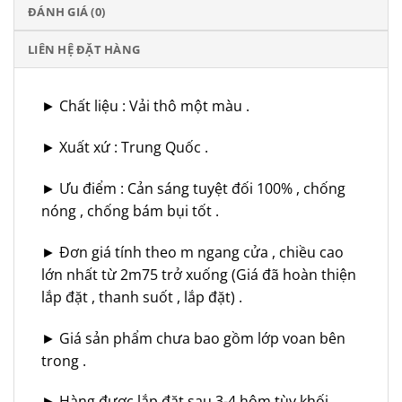
ĐÁNH GIÁ (0)
LIÊN HỆ ĐẶT HÀNG
► Chất liệu : Vải thô một màu .
► Xuất xứ : Trung Quốc .
► Ưu điểm : Cản sáng tuyệt đối 100% , chống
nóng , chống bám bụi tốt .
► Đơn giá tính theo m ngang cửa , chiều cao
lớn nhất từ 2m75 trở xuống (Giá đã hoàn thiện
lắp đặt , thanh suốt , lắp đặt) .
► Giá sản phẩm chưa bao gồm lớp voan bên
trong .
► Hàng được lắp đặt sau 3-4 hôm tùy khối