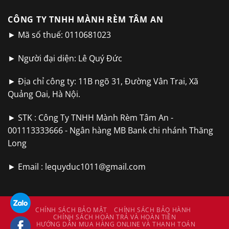
CÔNG TY TNHH MÀNH RÈM TÂM AN
► Mã số thuế: 0110681023
► Người đại diện: Lê Quý Đức
► Địa chỉ công ty: 11B ngõ 31, Đường Vân Trai, Xã
Quảng Oai, Hà Nội.
► STK : Công Ty TNHH Mành Rèm Tâm An -
001113333666 - Ngân hàng MB Bank chi nhánh Thăng
Long
► Email :
lequyduc1011@gmail.com
CHÍNH SÁCH BẢO MẬT
CHÍNH SÁCH BẢO HÀNH
CHÍNH SÁCH HOÀN TRẢ VÀ HOÀN TIỀN
HƯỚNG DẪN MUA HÀNG ONLINE VÀ THANH TOÁN