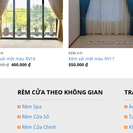
ẢI
RÈM VẢI
vải một màu RV18
Rèm vải một màu RV17
Giá
Giá
000
₫
400,000
₫
550,000
₫
gốc
hiện
là:
tại
450,000 ₫.
là:
400,000 ₫.
RÈM CỬA THEO KHÔNG GIAN
TR
Rèm Spa
Á
Rèm Cửa Sổ
T
Rèm Cửa Chính
K