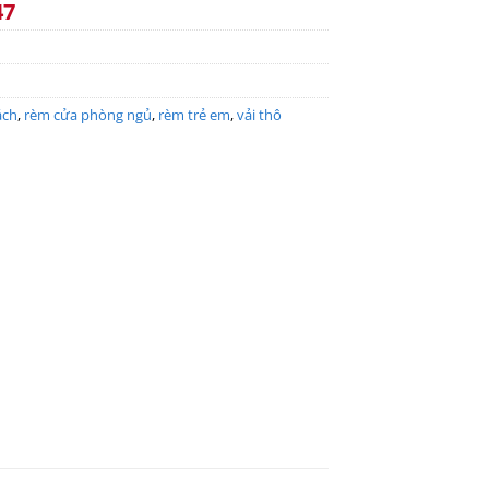
47
ách
,
rèm cửa phòng ngủ
,
rèm trẻ em
,
vải thô