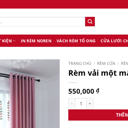
 KIỆN
IN RÈM NOREN
VÁCH RÈM TỔ ONG
CỬA LƯỚI C
TRANG CHỦ
/
RÈM CỬA
/
RÈM
Rèm vải một m
550,000
₫
Rèm vải một màu RV5 số lượ
THÊM