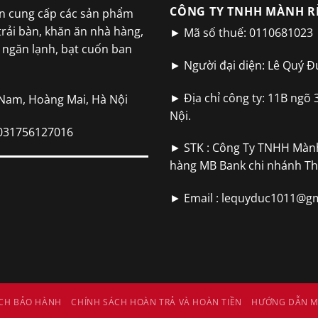
CÔNG TY TNHH MÀNH R
 cung cấp các sản phẩm
trải bàn, khăn ăn nhà hàng,
► Mã số thuế: 0110681023
m ngăn lạnh, bạt cuốn ban
► Người đại diện: Lê Quý Đ
► Địa chỉ công ty: 11B ngõ 
 Nam, Hoàng Mai, Hà Nội
Nội.
9031756127016
► STK : Công Ty TNHH Màn
hàng MB Bank chi nhánh T
► Email :
lequyduc1011@gm
CH BẢO HÀNH
CHÍNH SÁCH HOÀN TRẢ VÀ HOÀN TIỀN
HƯỚNG DẪN M