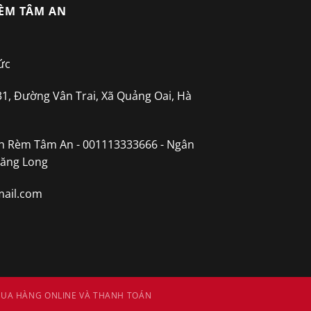
ÈM TÂM AN
ức
31, Đường Vân Trai, Xã Quảng Oai, Hà
h Rèm Tâm An - 001113333666 - Ngân
hăng Long
ail.com
UA HÀNG ONLINE VÀ THANH TOÁN