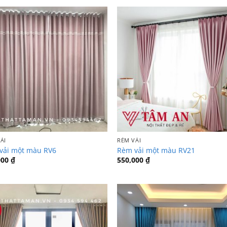
ẢI
RÈM VẢI
vải một màu RV6
Rèm vải một màu RV21
000
₫
550,000
₫