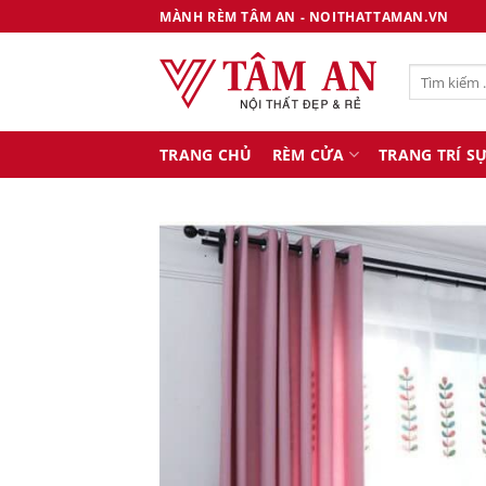
Bỏ
MÀNH RÈM TÂM AN - NOITHATTAMAN.VN
qua
nội
Tìm
dung
kiếm:
TRANG CHỦ
RÈM CỬA
TRANG TRÍ SỰ