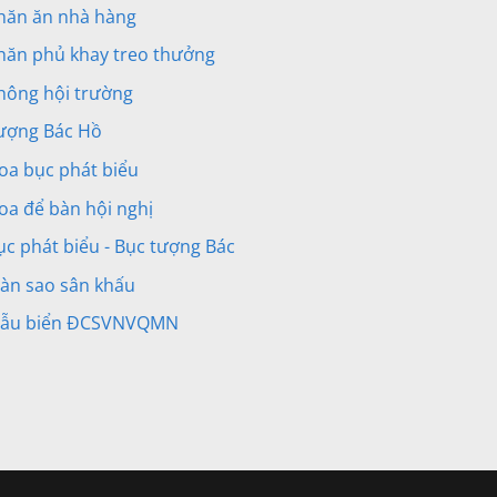
hăn ăn nhà hàng
hăn phủ khay treo thưởng
hông hội trường
ượng Bác Hồ
oa bục phát biểu
oa để bàn hội nghị
ục phát biểu - Bục tượng Bác
àn sao sân khấu
ẫu biển ĐCSVNVQMN