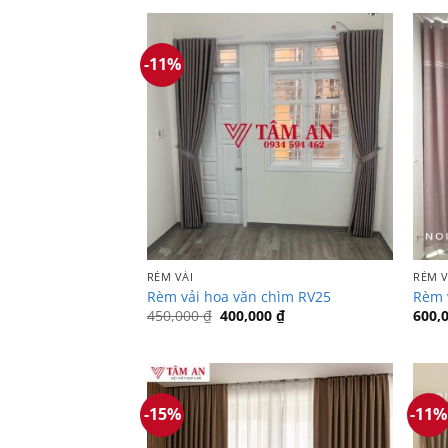
-11%
RÈM VẢI
RÈM V
Rèm vải hoa văn chìm RV25
Rèm 
Giá
Giá
450,000
₫
400,000
₫
600,
gốc
hiện
là:
tại
450,000 ₫.
là:
400,000 ₫.
-15%
-11%