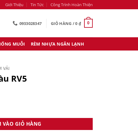
Giới Thiệu
Tin Tức
Công Trình Hoàn Thiện
0933028347
GIỎ HÀNG /
0
₫
0
HỐNG MUỖI
RÈM NHỰA NGĂN LẠNH
 VẢI
àu RV5
ng
 VÀO GIỎ HÀNG