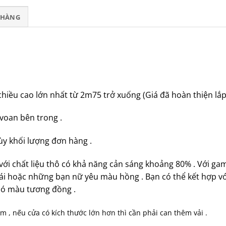
T HÀNG
iều cao lớn nhất từ 2m75 trở xuống (Giá đã hoàn thiện lắp đ
voan bên trong .
y khối lượng đơn hàng .
với chất liệu thô có khả năng cản sáng khoảng 80% . Với g
ái hoặc những bạn nữ yêu màu hồng . Bạn có thể kết hợp v
 có màu tương đồng .
m , nếu cửa có kích thước lớn hơn thì cần phải can thêm vải .