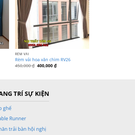
RÈM VẢI
Rèm vải hoa văn chìm RV26
Giá
Giá
450,000
₫
400,000
₫
gốc
hiện
là:
tại
450,000 ₫.
là:
400,000 ₫.
ANG TRÍ SỰ KIỆN
o ghế
able Runner
hăn trải bàn hội nghị