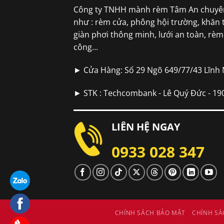
Công ty TNHH mành rèm Tâm An chuyên
như : rèm cửa, phông hội trường, khăn 
giàn phơi thông minh, lưới an toàn, rè
công...
► Cửa Hàng: Số 29 Ngõ 649/77/43 Lĩnh
► STK : Techcombank - Lê Quý Đức - 1
LIÊN HỆ NGAY
0933 028 347
CHÍNH SÁCH BẢO MẬT
CHÍNH SÁ