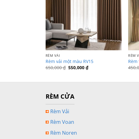
RÈM VẢI
RÈM V
Rèm vải một màu RV15
Rèm 
Giá
Giá
650,000
₫
550,000
₫
450,
gốc
hiện
là:
tại
650,000 ₫.
là:
550,000 ₫.
RÈM CỬA
Rèm Vải
Rèm Voan
Rèm Noren