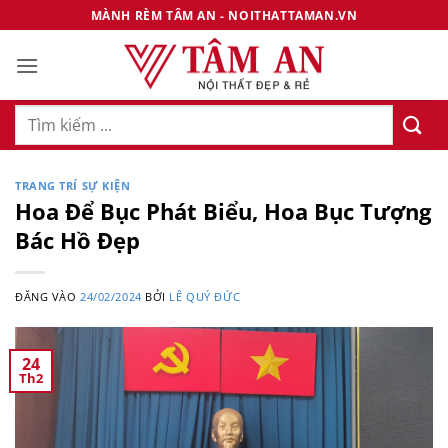
Bỏ
MÀNH RÈM TÂM AN - NOITHATTAMAN.VN
qua
nội
dung
Tìm
kiếm:
TRANG TRÍ SỰ KIỆN
Hoa Để Bục Phát Biểu, Hoa Bục Tượng
Bác Hồ Đẹp
ĐĂNG VÀO
24/02/2024
BỞI
LÊ QUÝ ĐỨC
24
Th2