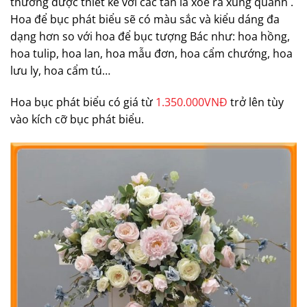
thường được thiết kế với các tán lá xòe ra xung quanh .
Hoa để bục phát biểu sẽ có màu sắc và kiểu dáng đa
dạng hơn so với hoa để bục tượng Bác như: hoa hồng,
hoa tulip, hoa lan, hoa mẫu đơn, hoa cẩm chướng, hoa
lưu ly, hoa cẩm tú…
Hoa bục phát biểu có giá từ
1.350.000VNĐ
trở lên tùy
vào kích cỡ bục phát biểu.