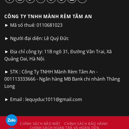
CÔNG TY TNHH MÀNH RÈM TÂM AN
► Mã số thuế: 0110681023
► Người đại diện: Lê Quý Đức
► Địa chỉ công ty: 11B ngõ 31, Đường Vân Trai, Xã
Quảng Oai, Hà Nội.
► STK : Công Ty TNHH Mành Rèm Tâm An -
001113333666 - Ngân hàng MB Bank chi nhánh Thăng
Long
► Email :
lequyduc1011@gmail.com
CHÍNH SÁCH BẢO MẬT
CHÍNH SÁCH BẢO HÀNH
CHÍNH SÁCH HOÀN TRẢ VÀ HOÀN TIỀN