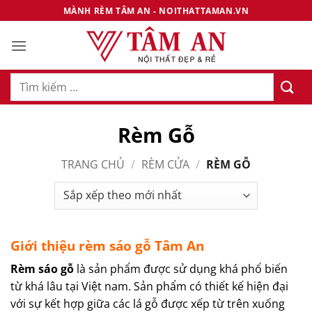
Bỏ
MÀNH RÈM TÂM AN - NOITHATTAMAN.VN
qua
nội
dung
Tìm
kiếm:
Rèm Gỗ
TRANG CHỦ
/
RÈM CỬA
/
RÈM GỖ
Giới thiệu rèm sáo gỗ Tâm An
Rèm sáo gỗ
là sản phẩm được sử dụng khá phổ biến
từ khá lâu tại Việt nam. Sản phẩm có thiết kế hiện đại
với sự kết hợp giữa các lá gỗ được xếp từ trên xuống