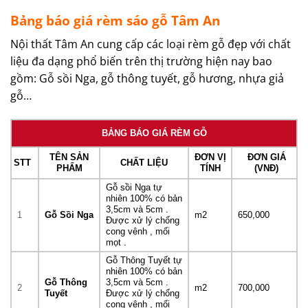
Bảng báo giá rèm sáo gỗ Tâm An
Nội thất Tâm An cung cấp các loại rèm gỗ đẹp với chất
liệu đa dạng phổ biến trên thị trường hiện nay bao
gồm: Gỗ sồi Nga, gỗ thông tuyết, gỗ hương, nhựa giả
gỗ…
BẢNG BÁO GIÁ RÈM GỖ
TÊN SẢN
ĐƠN VỊ
ĐƠN GIÁ
STT
CHẤT LIỆU
PHẨM
TÍNH
(VNĐ)
Gỗ sồi Nga tự
nhiên 100% có bản
3,5cm và 5cm .
1
Gỗ Sồi Nga
m2
650,000
Được xử lý chống
cong vênh , mối
mọt .
Gỗ Thông Tuyết tự
nhiên 100% có bản
Gỗ Thông
3,5cm và 5cm .
2
m2
700,000
Tuyết
Được xử lý chống
cong vênh , mối