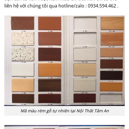
liên hệ với chúng tôi qua hotline/zalo : 0934.594.462 .
Mã màu rèm gỗ tự nhiên tại Nội Thất Tâm An