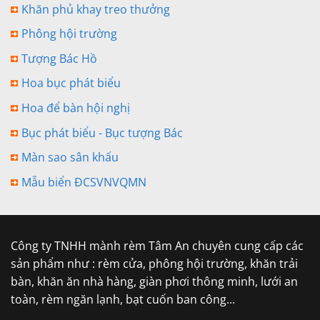
Khăn phủ khay treo thưởng
Phông hội trường
Tượng Bác Hồ
Hoa bục phát biểu
Hoa để bàn hội nghị
Bục phát biểu - Bục tượng Bác
Màn sao sân khấu
Mẫu biển ĐCSVNVQMN
Công ty TNHH mành rèm Tâm An chuyên cung cấp các
sản phẩm như : rèm cửa, phông hội trường, khăn trải
bàn, khăn ăn nhà hàng, giàn phơi thông minh, lưới an
toàn, rèm ngăn lạnh, bạt cuốn ban công...