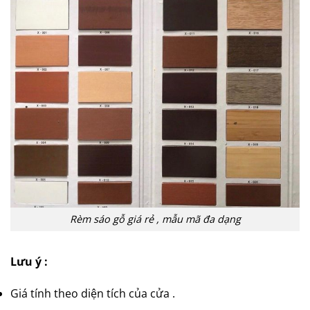
Rèm sáo gỗ giá rẻ , mẫu mã đa dạng
Lưu ý :
Giá tính theo diện tích của cửa .