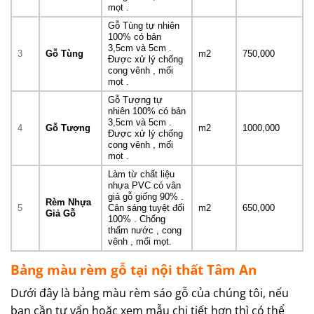
mọt .
Gỗ Tùng tự nhiên
100% có bản
3,5cm và 5cm .
3
Gỗ Tùng
m2
750,000
Được xử lý chống
cong vênh , mối
mọt .
Gỗ Tượng tự
nhiên 100% có bản
3,5cm và 5cm .
4
Gỗ Tượng
m2
1000,000
Được xử lý chống
cong vênh , mối
mọt .
Làm từ chất liệu
nhựa PVC có vân
giả gỗ giống 90% .
Rèm Nhựa
5
Cản sáng tuyệt đối
m2
650,000
Giả Gỗ
100% . Chống
thấm nước , cong
vênh , mối mọt.
Bảng màu rèm gỗ tại nội thất Tâm An
Dưới đây là bảng màu rèm sáo gỗ của chúng tôi, nếu
bạn cần tư vấn hoặc xem mẫu chi tiết hơn thì có thể