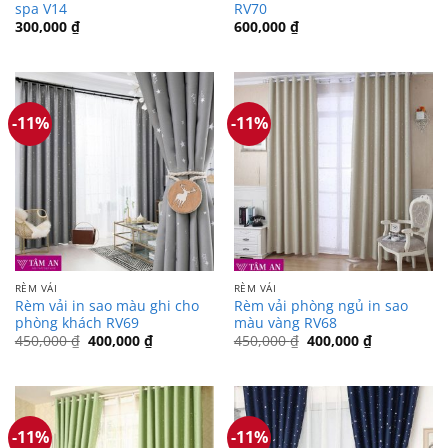
spa V14
RV70
300,000
₫
600,000
₫
-11%
-11%
RÈM VẢI
RÈM VẢI
Rèm vải in sao màu ghi cho
Rèm vải phòng ngủ in sao
phòng khách RV69
màu vàng RV68
Giá
Giá
Giá
Giá
450,000
₫
400,000
₫
450,000
₫
400,000
₫
gốc
hiện
gốc
hiện
là:
tại
là:
tại
450,000 ₫.
là:
450,000 ₫.
là:
400,000 ₫.
400,000 ₫.
-11%
-11%