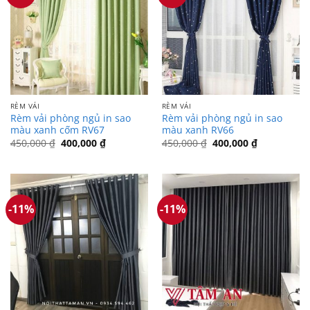
RÈM VẢI
RÈM VẢI
Rèm vải phòng ngủ in sao
Rèm vải phòng ngủ in sao
màu xanh cốm RV67
màu xanh RV66
Giá
Giá
Giá
Giá
450,000
₫
400,000
₫
450,000
₫
400,000
₫
gốc
hiện
gốc
hiện
là:
tại
là:
tại
450,000 ₫.
là:
450,000 ₫.
là:
400,000 ₫.
400,000 ₫.
-11%
-11%