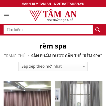
Bỏ
MÀNH RÈM TÂM AN - NOITHATTAMAN.VN
qua
nội
dung
Tìm
kiếm:
rèm spa
TRANG CHỦ
/
SẢN PHẨM ĐƯỢC GẮN THẺ “RÈM SPA”