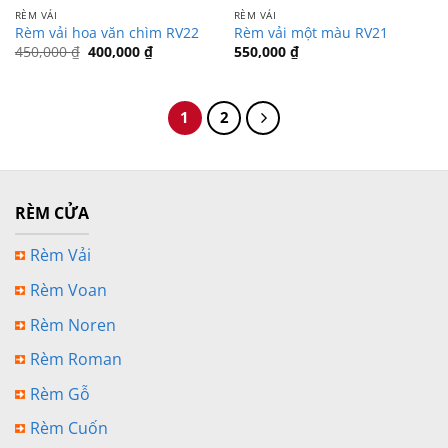
RÈM VẢI
RÈM VẢI
Rèm vải hoa văn chìm RV22
Rèm vải một màu RV21
Giá
Giá
450,000
₫
400,000
₫
550,000
₫
gốc
hiện
là:
tại
450,000 ₫.
là:
400,000 ₫.
1
2
RÈM CỬA
Rèm Vải
Rèm Voan
Rèm Noren
Rèm Roman
Rèm Gỗ
Rèm Cuốn