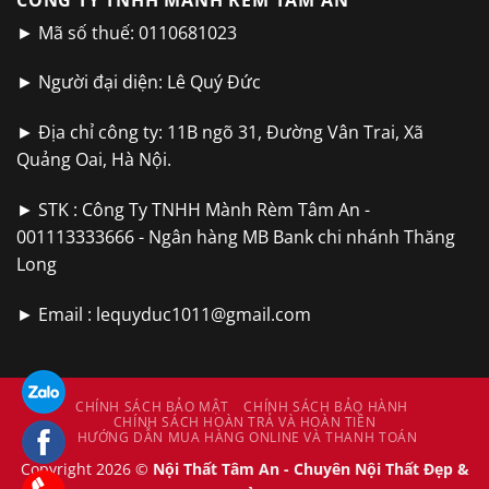
► Mã số thuế: 0110681023
► Người đại diện: Lê Quý Đức
► Địa chỉ công ty: 11B ngõ 31, Đường Vân Trai, Xã
Quảng Oai, Hà Nội.
► STK : Công Ty TNHH Mành Rèm Tâm An -
001113333666 - Ngân hàng MB Bank chi nhánh Thăng
Long
► Email :
lequyduc1011@gmail.com
CHÍNH SÁCH BẢO MẬT
CHÍNH SÁCH BẢO HÀNH
CHÍNH SÁCH HOÀN TRẢ VÀ HOÀN TIỀN
HƯỚNG DẪN MUA HÀNG ONLINE VÀ THANH TOÁN
Copyright 2026 ©
Nội Thất Tâm An - Chuyên Nội Thất Đẹp &