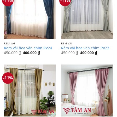
-11%
-11%
RÈM VẢI
RÈM VẢI
Rèm vải hoa văn chìm RV24
Rèm vải hoa văn chìm RV23
Giá
Giá
Giá
Giá
450,000
₫
400,000
₫
450,000
₫
400,000
₫
gốc
hiện
gốc
hiện
là:
tại
là:
tại
450,000 ₫.
là:
450,000 ₫.
là:
400,000 ₫.
400,000 ₫.
-11%