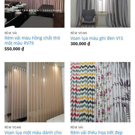
RÈM VẢI
RÈM VOAN
Rèm vải màu hồng chất thô
Voan lụa màu ghi đen V15
một màu RV79
300,000
₫
550,000
₫
RÈM VOAN
RÈM VẢI
Voan lụa một màu dành cho
Rèm vải thêu họa tiết đẹp