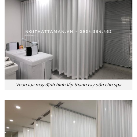
Voan lụa may định hình lắp thanh ray uốn cho spa