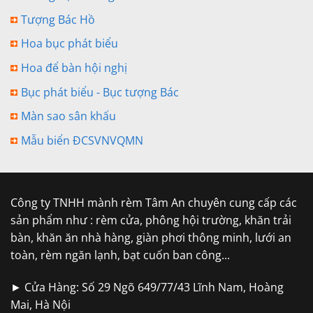
Tượng Bác Hồ
Hoa bục phát biểu
Hoa để bàn hội nghị
Bục phát biểu - Bục tượng Bác
Màn sao sân khấu
Mẫu biển ĐCSVNVQMN
Công ty TNHH mành rèm Tâm An chuyên cung cấp các
sản phẩm như : rèm cửa, phông hội trường, khăn trải
bàn, khăn ăn nhà hàng, giàn phơi thông minh, lưới an
toàn, rèm ngăn lạnh, bạt cuốn ban công...
► Cửa Hàng: Số 29 Ngõ 649/77/43 Lĩnh Nam, Hoàng
Mai, Hà Nội