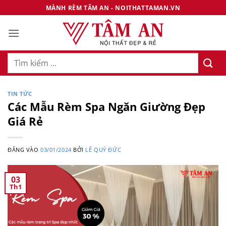
Bỏ
MÀNH RÈM TÂM AN - NOITHATTAMAN.VN
qua
nội
dung
Tìm
kiếm:
TIN TỨC
Các Mẫu Rèm Spa Ngăn Giường Đẹp
Giá Rẻ
ĐĂNG VÀO
03/01/2024
BỞI
LÊ QUÝ ĐỨC
03
Th1