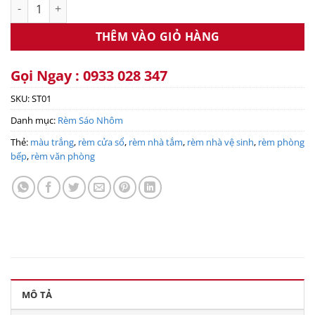
Rèm sáo nhôm ST01 số lượng
THÊM VÀO GIỎ HÀNG
Gọi Ngay : 0933 028 347
SKU:
ST01
Danh mục:
Rèm Sáo Nhôm
Thẻ:
màu trắng
,
rèm cửa sổ
,
rèm nhà tắm
,
rèm nhà vệ sinh
,
rèm phòng
bếp
,
rèm văn phòng
MÔ TẢ