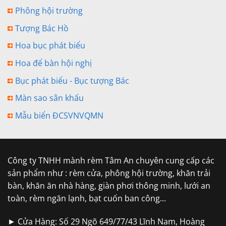
Phông hội trường
Tượng Bác Hồ
Hoa bục phát biểu
Hoa để bàn hội nghị
Bục phát biểu - Bục tượng Bác
Màn sao sân khấu
Mẫu biển ĐCSVNVQMN
Công ty TNHH mành rèm Tâm An chuyên cung cấp các
sản phẩm như : rèm cửa, phông hội trường, khăn trải
bàn, khăn ăn nhà hàng, giàn phơi thông minh, lưới an
toàn, rèm ngăn lạnh, bạt cuốn ban công...
► Cửa Hàng: Số 29 Ngõ 649/77/43 Lĩnh Nam, Hoàng