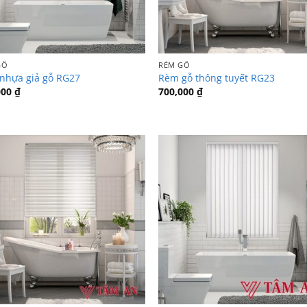
GỖ
RÈM GỖ
nhựa giả gỗ RG27
Rèm gỗ thông tuyết RG23
000
₫
700,000
₫