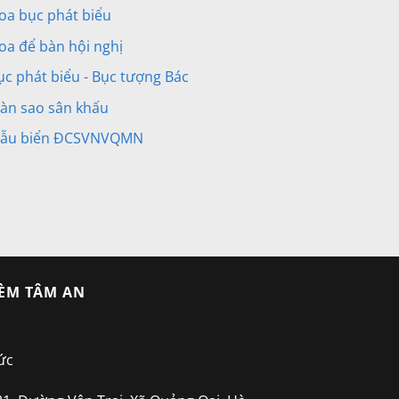
oa bục phát biểu
oa để bàn hội nghị
ục phát biểu - Bục tượng Bác
àn sao sân khấu
ẫu biển ĐCSVNVQMN
ÈM TÂM AN
ức