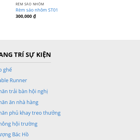
RÈM SÁO NHÔM
Rèm sáo nhôm ST01
300,000
₫
ANG TRÍ SỰ KIỆN
o ghế
able Runner
hăn trải bàn hội nghị
hăn ăn nhà hàng
hăn phủ khay treo thưởng
hông hội trường
ượng Bác Hồ