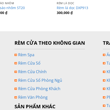
SÁO NHÔM
RÈM LÁ DỌC
sáo nhôm ST20
Rèm lá dọc DXP913
000
₫
300,000
₫
RÈM CỬA THEO KHÔNG GIAN
TR
Rèm Spa
Á
Rèm Cửa Sổ
T
Rèm Cửa Chính
K
Rèm Cửa Sổ Phòng Ngủ
K
Rèm Cửa Phòng Khách
K
Rèm Văn Phòng
P
T
SẢN PHẨM KHÁC