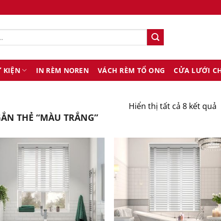
 KIỆN
IN RÈM NOREN
VÁCH RÈM TỔ ONG
CỬA LƯỚI C
Hiển thị tất cả 8 kết quả
ẮN THẺ “MÀU TRẮNG”
s
x
t
m
n