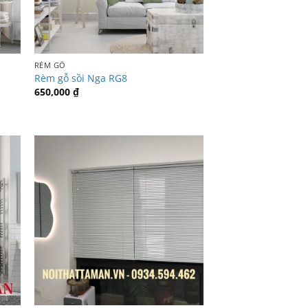
RÈM GỖ
Rèm gỗ sồi Nga RG8
650,000
₫