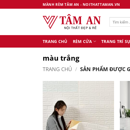
Bỏ
MÀNH RÈM TÂM AN - NOITHATTAMAN.VN
qua
nội
Tìm
dung
kiếm:
TRANG CHỦ
RÈM CỬA
TRANG TRÍ SỰ
màu trắng
TRANG CHỦ
/
SẢN PHẨM ĐƯỢC G