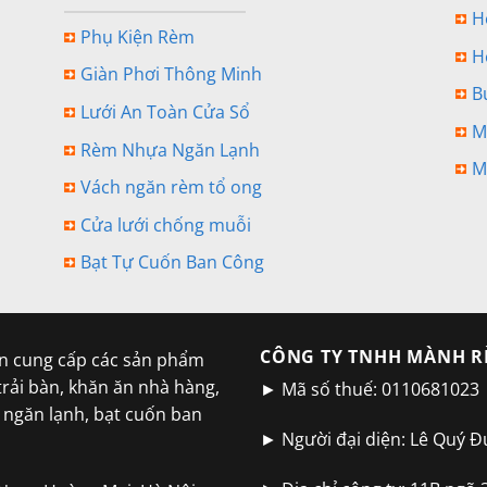
H
Phụ Kiện Rèm
H
Giàn Phơi Thông Minh
B
Lưới An Toàn Cửa Sổ
M
Rèm Nhựa Ngăn Lạnh
M
Vách ngăn rèm tổ ong
Cửa lưới chống muỗi
Bạt Tự Cuốn Ban Công
CÔNG TY TNHH MÀNH R
 cung cấp các sản phẩm
trải bàn, khăn ăn nhà hàng,
► Mã số thuế: 0110681023
m ngăn lạnh, bạt cuốn ban
► Người đại diện: Lê Quý Đ