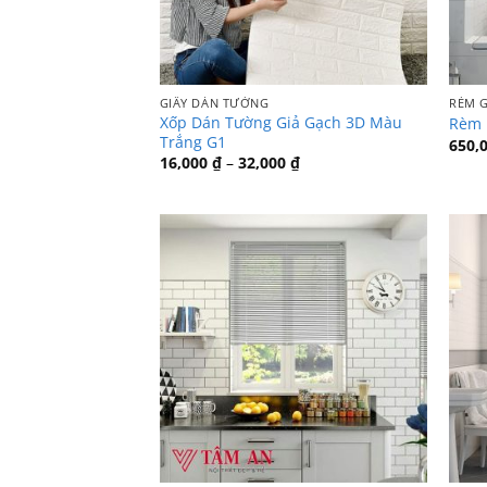
GIẤY DÁN TƯỜNG
RÈM 
Xốp Dán Tường Giả Gạch 3D Màu
Rèm 
Trắng G1
650,
Khoảng
16,000
₫
–
32,000
₫
giá:
từ
16,000 ₫
đến
32,000 ₫