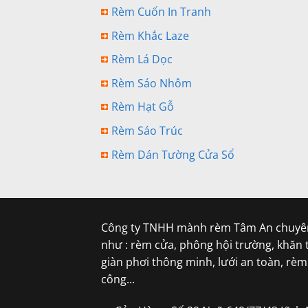
Rèm Cuốn In Tranh
Rèm Khắc Laze
Rèm Lá Dọc
Rèm Sáo Nhôm
Rèm Hạt Gỗ
Rèm Sáo Trúc
Rèm Dán Tường Cửa Sổ
Công ty TNHH mành rèm Tâm An chuyên
như : rèm cửa, phông hội trường, khăn 
giàn phơi thông minh, lưới an toàn, rè
công...