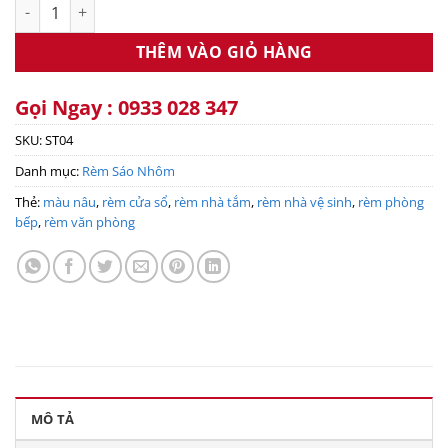
Rèm sáo nhôm ST04 số lượng
THÊM VÀO GIỎ HÀNG
Gọi Ngay : 0933 028 347
SKU:
ST04
Danh mục:
Rèm Sáo Nhôm
Thẻ:
màu nâu
,
rèm cửa sổ
,
rèm nhà tắm
,
rèm nhà vệ sinh
,
rèm phòng
bếp
,
rèm văn phòng
MÔ TẢ