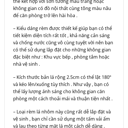
thể kết hợp với sơn tường màu trắng hoặc
không gian có đồ nội thất cùng tông màu nâu
để căn phòng trở lên hài hòa .
– Kiểu dáng rèm được thiết kế giúp bạn có thể
tiết kiệm diện tích rất tốt , khả năng cản sáng
và chống nước cũng vô cùng tuyệt vời nên bạn
có thể sử dụng lắp đặt cho những không gian
đặc biệt như : Khu vực bếp , phòng tắm hoặc
nhà vệ sinh .
– Kích thước bản lá rộng 2.5cm có thể lật 180º
và kéo lên/xuống tùy thích . Như vậy , bạn có
thể lấy lượng ánh sáng cho không gian căn
phòng một cách thoải mái và thuận tiện nhất .
– Loại rèm lá nhôm này cũng rất dễ lắp đặt và
vệ sinh , bạn chỉ cần sử dụng một tấm vải ẩm
và lau theo từng mặt lá một cách dễ dàng .