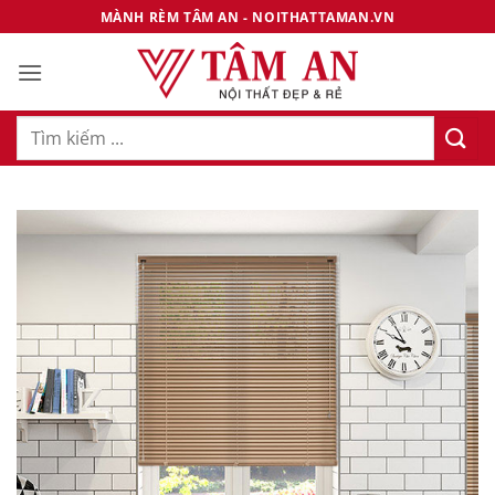
Bỏ
MÀNH RÈM TÂM AN - NOITHATTAMAN.VN
qua
nội
dung
Tìm
kiếm: