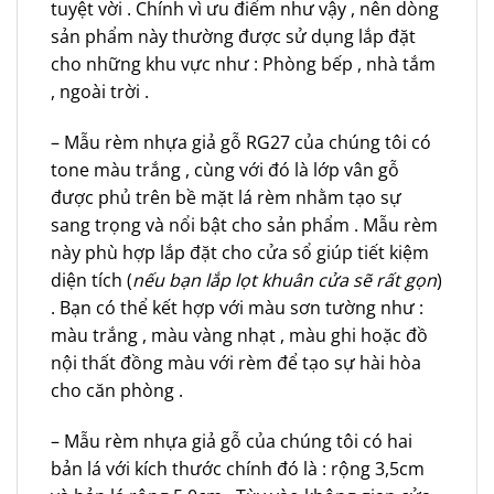
tuyệt vời . Chính vì ưu điểm như vậy , nên dòng
sản phẩm này thường được sử dụng lắp đặt
cho những khu vực như : Phòng bếp , nhà tắm
, ngoài trời .
– Mẫu rèm nhựa giả gỗ RG27 của chúng tôi có
tone màu trắng , cùng với đó là lớp vân gỗ
được phủ trên bề mặt lá rèm nhằm tạo sự
sang trọng và nổi bật cho sản phẩm . Mẫu rèm
này phù hợp lắp đặt cho cửa sổ giúp tiết kiệm
diện tích (
nếu bạn lắp lọt khuân cửa sẽ rất gọn
)
. Bạn có thể kết hợp với màu sơn tường như :
màu trắng , màu vàng nhạt , màu ghi hoặc đồ
nội thất đồng màu với rèm để tạo sự hài hòa
cho căn phòng .
– Mẫu rèm nhựa giả gỗ của chúng tôi có hai
bản lá với kích thước chính đó là : rộng 3,5cm