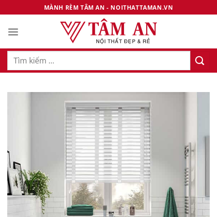
Bỏ
MÀNH RÈM TÂM AN - NOITHATTAMAN.VN
qua
nội
dung
Tìm
kiếm: