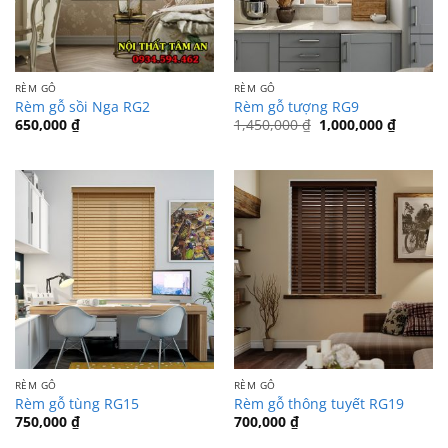
RÈM GỖ
RÈM GỖ
Rèm gỗ sồi Nga RG2
Rèm gỗ tượng RG9
Giá
Giá
650,000
₫
1,450,000
₫
1,000,000
₫
gốc
hiện
là:
tại
1,450,000 ₫.
là:
1,000,0
RÈM GỖ
RÈM GỖ
Rèm gỗ tùng RG15
Rèm gỗ thông tuyết RG19
750,000
₫
700,000
₫