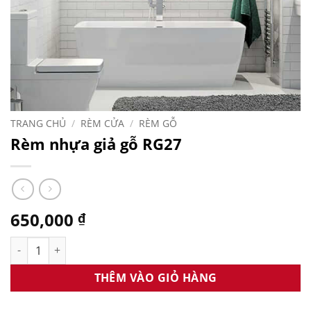
TRANG CHỦ
/
RÈM CỬA
/
RÈM GỖ
Rèm nhựa giả gỗ RG27
650,000
₫
Rèm nhựa giả gỗ RG27 số lượng
THÊM VÀO GIỎ HÀNG