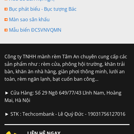
Bục phát biểu - Bục tượng Bác
Màn sao sân khấu
Mẫu biển ĐCSVNVQMN
Công ty TNHH mành rèm Tâm An chuyên cung cấp các
sản phẩm như : rèm cửa, phông hội trường, khăn trải
bàn, khăn ăn nhà hàng, giàn phơi thông minh, lưới an
toàn, rèm ngăn lạnh, bạt cuốn ban công...
► Cửa Hàng: Số 29 Ngõ 649/77/43 Lĩnh Nam, Hoàng
Mai, Hà Nội
► STK : Techcombank - Lê Quý Đức - 19031756127016
LIÊN HỆ NGAY