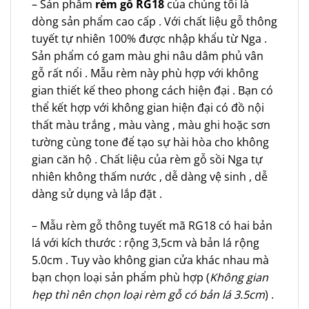
– Sản phẩm
rèm gỗ RG18
của chúng tôi là
dòng sản phẩm cao cấp . Với chất liệu gỗ thông
tuyết tự nhiên 100% được nhập khẩu từ Nga .
Sản phẩm có gam màu ghi nâu dâm phủ vân
gỗ rất nổi . Mẫu rèm này phù hợp với không
gian thiết kế theo phong cách hiện đại . Bạn có
thể kết hợp với không gian hiện đại có đồ nội
thất màu trắng , màu vàng , màu ghi hoặc sơn
tường cùng tone để tạo sự hài hòa cho không
gian căn hộ . Chất liệu của rèm gỗ sồi Nga tự
nhiên không thấm nước , dễ dàng vệ sinh , dễ
dàng sử dụng và lắp đặt .
– Mẫu rèm gỗ thông tuyết mã RG18 có hai bản
lá với kích thước : rộng 3,5cm và bản lá rộng
5.0cm . Tuy vào không gian cửa khác nhau mà
bạn chọn loại sản phẩm phù hợp (
Không gian
hẹp thì nên chọn loại rèm gỗ có bản lá 3.5cm
) .