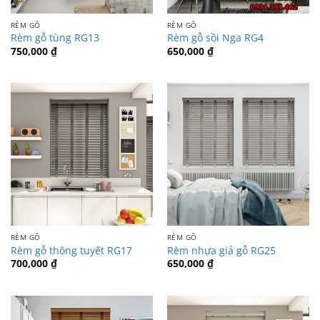
RÈM GỖ
RÈM GỖ
Rèm gỗ tùng RG13
Rèm gỗ sồi Nga RG4
750,000
₫
650,000
₫
RÈM GỖ
RÈM GỖ
Rèm gỗ thông tuyết RG17
Rèm nhựa giả gỗ RG25
700,000
₫
650,000
₫