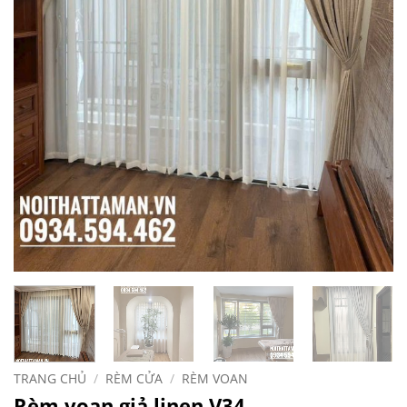
TRANG CHỦ
/
RÈM CỬA
/
RÈM VOAN
Rèm voan giả linen V34