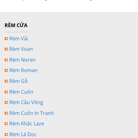
gốc
hiện
là:
tại
350,000 ₫.
là:
280,000 ₫.
RÈM CỬA
Rèm Vải
Rèm Voan
Rèm Noren
Rèm Roman
Rèm Gỗ
Rèm Cuốn
Rèm Cầu Vồng
Rèm Cuốn In Tranh
Rèm Khắc Laze
Rèm Lá Dọc