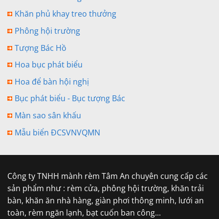
Khăn phủ khay treo thưởng
Phông hội trường
Tượng Bác Hồ
Hoa bục phát biểu
Hoa để bàn hội nghị
Bục phát biểu - Bục tượng Bác
Màn sao sân khấu
Mẫu biển ĐCSVNVQMN
Công ty TNHH mành rèm Tâm An chuyên cung cấp các
sản phẩm như : rèm cửa, phông hội trường, khăn trải
bàn, khăn ăn nhà hàng, giàn phơi thông minh, lưới an
toàn, rèm ngăn lạnh, bạt cuốn ban công...