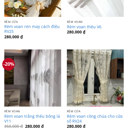
RÈM CỬA
RÈM VOAN
Rèm voan ren may cách điệu
Rèm voan thêu V6
RV25
280,000
₫
280,000
₫
-20%
RÈM VOAN
RÈM CỬA
Rèm voan trắng thêu bông lá
Rèm voan công chúa cho cửa
V11
sổ RV24
Giá
Giá
350,000
₫
280,000
₫
280,000
₫