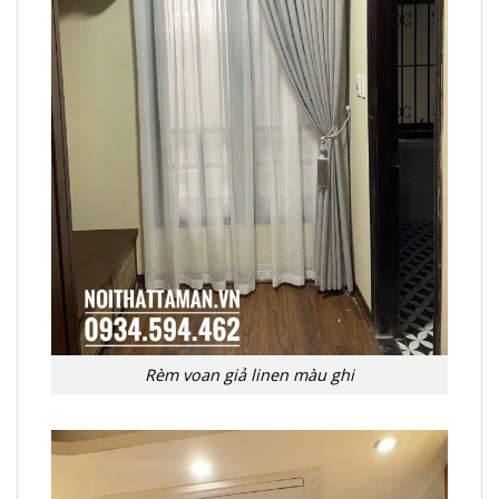
Rèm voan giả linen màu ghi