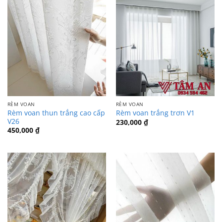
RÈM VOAN
RÈM VOAN
Rèm voan thun trắng cao cấp
Rèm voan trắng trơn V1
V26
230,000
₫
450,000
₫