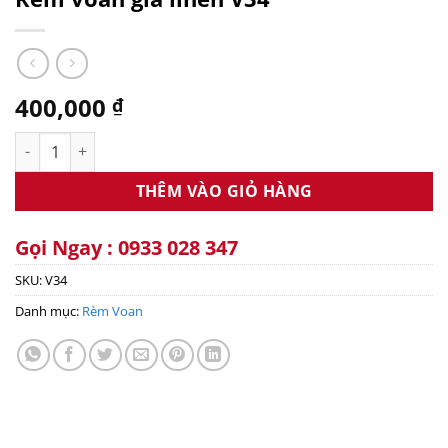
400,000
₫
Rèm voan giả linen V34 số lượng
THÊM VÀO GIỎ HÀNG
Gọi Ngay : 0933 028 347
SKU:
V34
Danh mục:
Rèm Voan