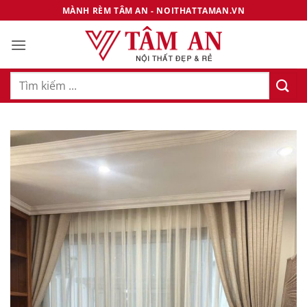
Bỏ
MÀNH RÈM TÂM AN - NOITHATTAMAN.VN
qua
nội
dung
Tìm
kiếm: