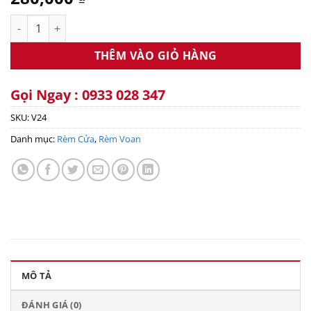
Rèm voan công chúa cho cửa sổ RV24 số lượng
THÊM VÀO GIỎ HÀNG
Gọi Ngay : 0933 028 347
SKU:
V24
Danh mục:
Rèm Cửa
,
Rèm Voan
MÔ TẢ
ĐÁNH GIÁ (0)