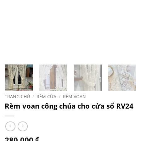
TRANG CHỦ
/
RÈM CỬA
/
RÈM VOAN
Rèm voan công chúa cho cửa sổ RV24
280,000
₫