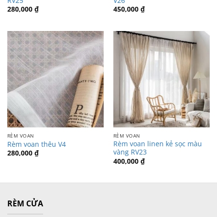
RV25
V26
280,000
₫
450,000
₫
RÈM VOAN
RÈM VOAN
Rèm voan linen kẻ sọc màu
Rèm voan thêu V4
vàng RV23
280,000
₫
400,000
₫
RÈM CỬA