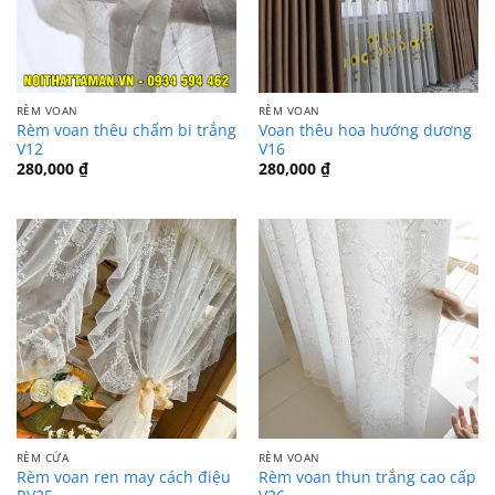
RÈM VOAN
RÈM VOAN
Rèm voan thêu chấm bi trắng
Voan thêu hoa hướng dương
V12
V16
280,000
₫
280,000
₫
RÈM CỬA
RÈM VOAN
Rèm voan ren may cách điệu
Rèm voan thun trắng cao cấp