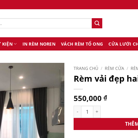
 KIỆN
IN RÈM NOREN
VÁCH RÈM TỔ ONG
CỬA LƯỚI C
TRANG CHỦ
/
RÈM CỬA
/
RÈM
Rèm vải đẹp ha
550,000
₫
Rèm vải đẹp hai lớp RV86 số 
THÊM