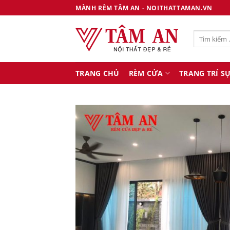
Bỏ
MÀNH RÈM TÂM AN - NOITHATTAMAN.VN
qua
nội
Tìm
dung
kiếm:
TRANG CHỦ
RÈM CỬA
TRANG TRÍ SỰ