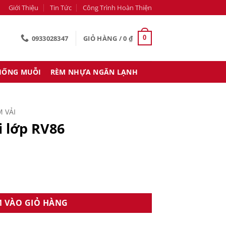
Giới Thiệu
Tin Tức
Công Trình Hoàn Thiện
0933028347
GIỎ HÀNG /
0
₫
0
HỐNG MUỖI
RÈM NHỰA NGĂN LẠNH
 VẢI
i lớp RV86
lượng
 VÀO GIỎ HÀNG