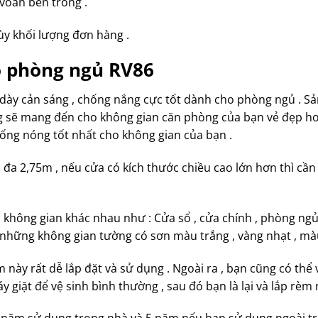
voan bên trong .
y khối lượng đơn hàng .
o phòng ngủ RV86
ô dày cản sáng , chống nắng cực tốt dành cho phòng ngủ . 
 sẽ mang đến cho không gian căn phòng của bạn vẻ đẹp hoà
chống nóng tốt nhất cho không gian của bạn .
i đa 2,75m , nếu cửa có kích thước chiều cao lớn hơn thì cần
không gian khác nhau như : Cửa sổ , cửa chính , phòng ng
 những không gian tường có sơn màu trắng , vàng nhạt , mà
hẩm này rất dễ lắp đặt và sử dụng . Ngoài ra , bạn cũng có thể
y giặt để vệ sinh bình thường , sau đó bạn là lại và lắp rèm