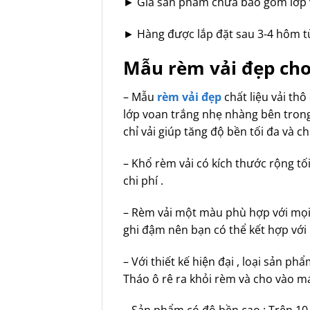
► Giá sản phẩm chưa bao gồm lớp 
► Hàng được lắp đặt sau 3-4 hôm tù
Mẫu rèm vải đẹp ch
– Mẫu
rèm vải đẹp
chất liệu vải th
lớp voan trắng nhẹ nhàng bên trong
chỉ vải giúp tăng độ bền tối đa và 
– Khổ rèm vải có kích thước rộng tố
chi phí .
– Rèm vải một màu phù hợp với mọi 
ghi đậm nên bạn có thể kết hợp với
– Với thiết kế hiện đại , loại sản p
Tháo ô rê ra khỏi rèm và cho vào má