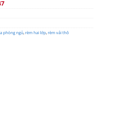
47
a phòng ngủ
,
rèm hai lớp
,
rèm vải thô