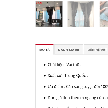
MÔ TẢ
ĐÁNH GIÁ (0)
LIÊN HỆ ĐẶ
► Chất liệu : Vải thô .
► Xuất xứ : Trung Quốc .
► Ưu điểm : Cản sáng tuyệt đối 100
► Đơn giá tính theo m ngang cửa , ch