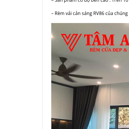
– Sản phẩm có độ bền cao : Trên 10
– Rèm vải cản sáng RV86 của chúng 