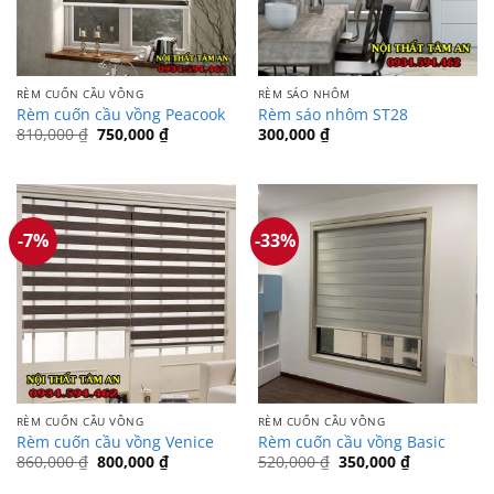
RÈM CUỐN CẦU VỒNG
RÈM SÁO NHÔM
Rèm cuốn cầu vồng Peacook
Rèm sáo nhôm ST28
Giá
Giá
810,000
₫
750,000
₫
300,000
₫
gốc
hiện
là:
tại
810,000 ₫.
là:
750,000 ₫.
-7%
-33%
RÈM CUỐN CẦU VỒNG
RÈM CUỐN CẦU VỒNG
Rèm cuốn cầu vồng Venice
Rèm cuốn cầu vồng Basic
Giá
Giá
Giá
Giá
860,000
₫
800,000
₫
520,000
₫
350,000
₫
gốc
hiện
gốc
hiện
là:
tại
là:
tại