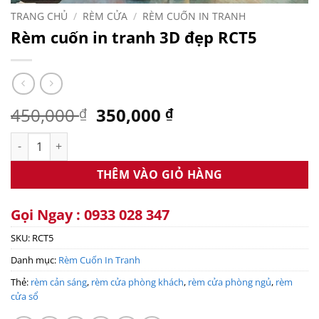
TRANG CHỦ
/
RÈM CỬA
/
RÈM CUỐN IN TRANH
Rèm cuốn in tranh 3D đẹp RCT5
Giá
Giá
450,000
350,000
₫
₫
gốc
hiện
Rèm cuốn in tranh 3D đẹp RCT5 số lượng
là:
tại
450,000 ₫.
là:
THÊM VÀO GIỎ HÀNG
350,000 ₫.
Gọi Ngay : 0933 028 347
SKU:
RCT5
Danh mục:
Rèm Cuốn In Tranh
Thẻ:
rèm cản sáng
,
rèm cửa phòng khách
,
rèm cửa phòng ngủ
,
rèm
cửa sổ