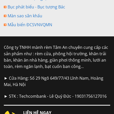
Bục phát biểu - Bục tượng Bác
Màn sao sân khấu
Mẫu biển ĐCSVNVQMN
Công ty TNHH mành rèm Tâm An chuyên cung cấp các
sản phẩm như : rèm cửa, phông hội trường, khăn trải
bàn, khăn ăn nhà hàng, giàn phơi thông minh, lưới an
toàn, rèm ngăn lạnh, bạt cuốn ban công...
► Cửa Hàng: Số 29 Ngõ 649/77/43 Lĩnh Nam, Hoàng
Mai, Hà Nội
► STK : Techcombank - Lê Quý Đức - 19031756127016
LIÊN HỆ NGAY