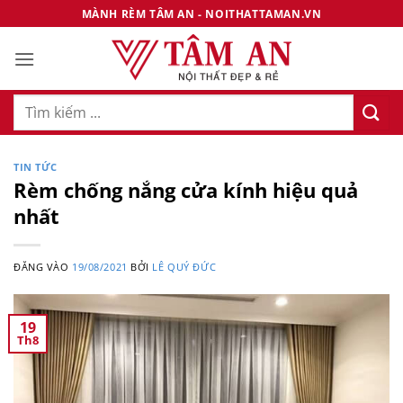
Bỏ
MÀNH RÈM TÂM AN - NOITHATTAMAN.VN
qua
nội
dung
Tìm
kiếm:
TIN TỨC
Rèm chống nắng cửa kính hiệu quả
nhất
ĐĂNG VÀO
19/08/2021
BỞI
LÊ QUÝ ĐỨC
19
Th8