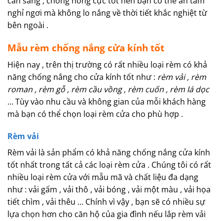
cản sáng , chống nóng cực tốt nên bạn có thể an tâm
nghỉ ngơi mà không lo nắng về thời tiết khắc nghiệt từ
bên ngoài .
Mẫu rèm chống nắng cửa kính tốt
Hiện nay , trên thị trường có rất nhiều loại rèm có khả
năng chống nắng cho cửa kính tốt như :
rèm vải , rèm
roman , rèm gỗ , rèm cầu vồng , rèm cuốn , rèm lá dọc
… Tùy vào nhu cầu và không gian của mỗi khách hàng
mà bạn có thể chọn loại rèm cửa cho phù hợp .
Rèm vải
Rèm vải là sản phẩm có khả năng chống nắng cửa kính
tốt nhất trong tất cả các loại rèm cửa . Chúng tôi có rất
nhiều loại rèm cửa với mẫu mã và chất liệu đa dạng
như : vải gấm , vải thô , vải bóng , vải một màu , vải họa
tiết chìm , vải thêu … Chính vì vậy , bạn sẽ có nhiều sự
lựa chọn hơn cho căn hộ của gia đình nếu lắp rèm vải