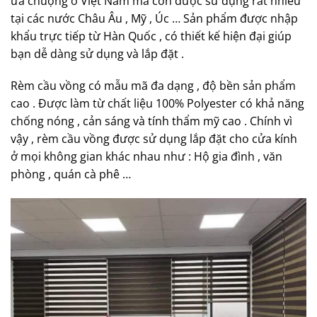
ưa chuộng ở Việt Nam mà còn được sử dụng rất nhiều
tại các nước Châu Âu , Mỹ , Úc … Sản phẩm được nhập
khẩu trực tiếp từ Hàn Quốc , có thiết kế hiện đại giúp
bạn dễ dàng sử dụng và lắp đặt .
Rèm cầu vồng có mẫu mã đa dạng , độ bền sản phẩm
cao . Được làm từ chất liệu 100% Polyester có khả năng
chống nóng , cản sáng và tính thẩm mỹ cao . Chính vì
vậy , rèm cầu vồng được sử dụng lắp đặt cho cửa kính
ở mọi không gian khác nhau như : Hộ gia đình , văn
phòng , quán cà phê …