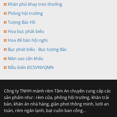
Khăn phủ khay treo thưởng
Phông hội trường
Tượng Bác Hồ
Hoa bục phát biểu
Hoa để bàn hội nghị
Bục phát biểu - Bục tượng Bác
Màn sao sân khấu
Mẫu biển ĐCSVNVQMN
Công ty TNHH mành rèm Tâm An chuyên cung cấp các
sản phẩm như : rèm cửa, phông hội trường, khăn trải
bàn, khăn ăn nhà hàng, giàn phơi thông minh, lưới an
toàn, rèm ngăn lạnh, bạt cuốn ban công...