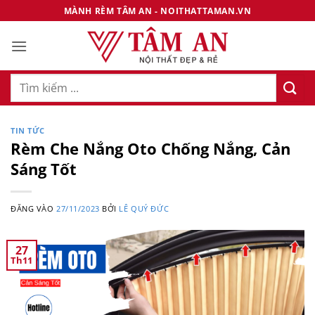
Bỏ
MÀNH RÈM TÂM AN - NOITHATTAMAN.VN
qua
nội
dung
Tìm
kiếm:
TIN TỨC
Rèm Che Nắng Oto Chống Nắng, Cản
Sáng Tốt
ĐĂNG VÀO
27/11/2023
BỞI
LÊ QUÝ ĐỨC
27
Th11