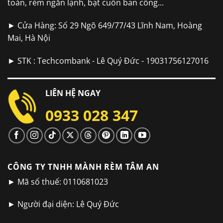
toàn, rèm ngăn lạnh, bạt cuốn ban công...
► Cửa Hàng: Số 29 Ngõ 649/77/43 Lĩnh Nam, Hoàng
Mai, Hà Nội
► STK : Techcombank - Lê Quý Đức - 19031756127016
LIÊN HỆ NGAY
0933 028 347
CÔNG TY TNHH MÀNH RÈM TÂM AN
► Mã số thuế: 0110681023
► Người đại diện: Lê Quý Đức