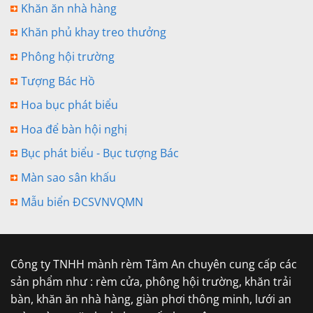
Khăn ăn nhà hàng
Khăn phủ khay treo thưởng
Phông hội trường
Tượng Bác Hồ
Hoa bục phát biểu
Hoa để bàn hội nghị
Bục phát biểu - Bục tượng Bác
Màn sao sân khấu
Mẫu biển ĐCSVNVQMN
Công ty TNHH mành rèm Tâm An chuyên cung cấp các
sản phẩm như : rèm cửa, phông hội trường, khăn trải
bàn, khăn ăn nhà hàng, giàn phơi thông minh, lưới an