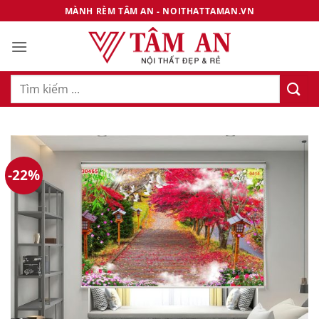
Bỏ
MÀNH RÈM TÂM AN - NOITHATTAMAN.VN
qua
nội
dung
Tìm
kiếm:
-22%