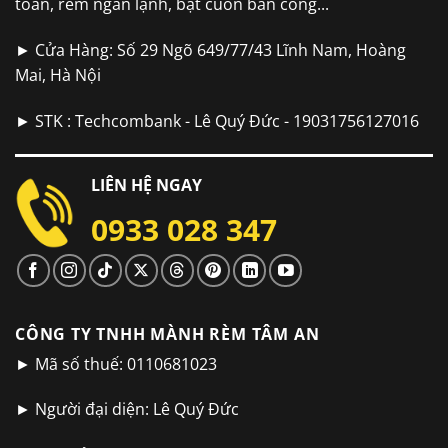
toàn, rèm ngăn lạnh, bạt cuốn ban công...
► Cửa Hàng: Số 29 Ngõ 649/77/43 Lĩnh Nam, Hoàng
Mai, Hà Nội
► STK : Techcombank - Lê Quý Đức - 19031756127016
LIÊN HỆ NGAY
0933 028 347
CÔNG TY TNHH MÀNH RÈM TÂM AN
► Mã số thuế: 0110681023
► Người đại diện: Lê Quý Đức