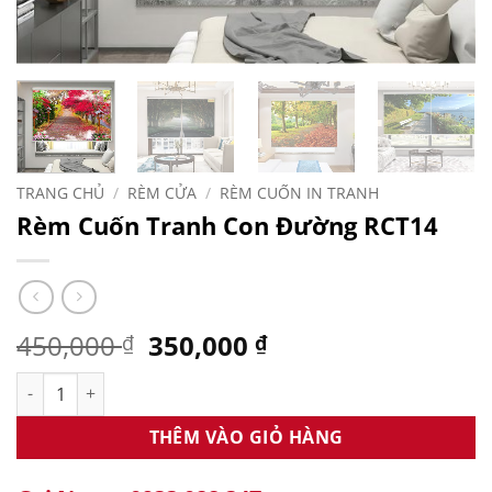
TRANG CHỦ
/
RÈM CỬA
/
RÈM CUỐN IN TRANH
Rèm Cuốn Tranh Con Đường RCT14
Giá
Giá
450,000
350,000
₫
₫
gốc
hiện
Rèm Cuốn Tranh Con Đường RCT14 số lượng
là:
tại
450,000 ₫.
là:
THÊM VÀO GIỎ HÀNG
350,000 ₫.