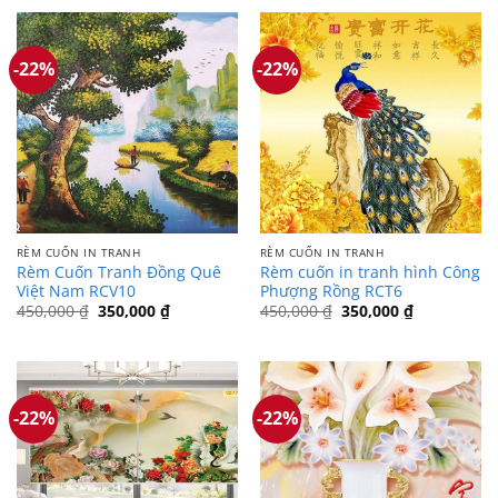
450,000 ₫.
là:
450,000 ₫.
là:
350,000 ₫.
350,000 ₫.
-22%
-22%
RÈM CUỐN IN TRANH
RÈM CUỐN IN TRANH
Rèm Cuốn Tranh Đồng Quê
Rèm cuốn in tranh hình Công
Việt Nam RCV10
Phượng Rồng RCT6
Giá
Giá
Giá
Giá
450,000
₫
350,000
₫
450,000
₫
350,000
₫
gốc
hiện
gốc
hiện
là:
tại
là:
tại
450,000 ₫.
là:
450,000 ₫.
là:
350,000 ₫.
350,000 ₫.
-22%
-22%