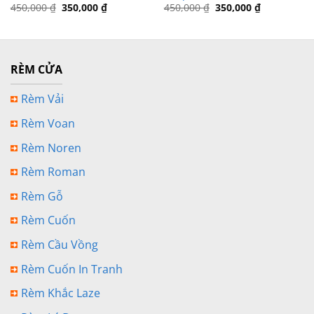
Giá
Giá
Giá
Giá
450,000
₫
350,000
₫
450,000
₫
350,000
₫
gốc
hiện
gốc
hiện
là:
tại
là:
tại
450,000 ₫.
là:
450,000 ₫.
là:
350,000 ₫.
350,000 ₫.
RÈM CỬA
Rèm Vải
Rèm Voan
Rèm Noren
Rèm Roman
Rèm Gỗ
Rèm Cuốn
Rèm Cầu Vồng
Rèm Cuốn In Tranh
Rèm Khắc Laze