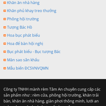
Khăn ăn nhà hàng
Khăn phủ khay treo thưởng
Phông hội trường
Tượng Bác Hồ
Hoa bục phát biểu
Hoa để bàn hội nghị
Bục phát biểu - Bục tượng Bác
Màn sao sân khấu
Mẫu biển ĐCSVNVQMN
Công ty TNHH mành rèm Tâm An chuyên cung cấp các
sản phẩm như : rèm cửa, phông hội trường, khăn trải
bàn, khăn ăn nhà hàng, giàn phơi thông minh, lưới an