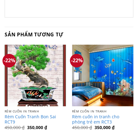
SẢN PHẨM TƯƠNG TỰ
-22%
-22%
RÈM CUỐN IN TRANH
RÈM CUỐN IN TRANH
Rèm Cuốn Tranh Bon Sai
Rèm cuốn in tranh cho
RCT9
phòng trẻ em RCT3
Giá
Giá
Giá
Giá
450,000
₫
350,000
₫
450,000
₫
350,000
₫
gốc
hiện
gốc
hiện
là:
tại
là:
tại