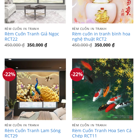
RÈM CUỐN IN TRANH
RÈM CUỐN IN TRANH
Rèm Cuốn Tranh Giả Ngọc
Rèm cuốn in tranh bình hoa
RCT22
nghệ thuật RCT2
Giá
Giá
Giá
Giá
450,000
₫
350,000
₫
450,000
₫
350,000
₫
gốc
hiện
gốc
hiện
là:
tại
là:
tại
450,000 ₫.
là:
450,000 ₫.
là:
350,000 ₫.
350,000 ₫.
-22%
-22%
RÈM CUỐN IN TRANH
RÈM CUỐN IN TRANH
Rèm Cuốn Tranh Lam Sóng
Rèm Cuốn Tranh Hoa Sen Cá
RCT29
Chép RCT11