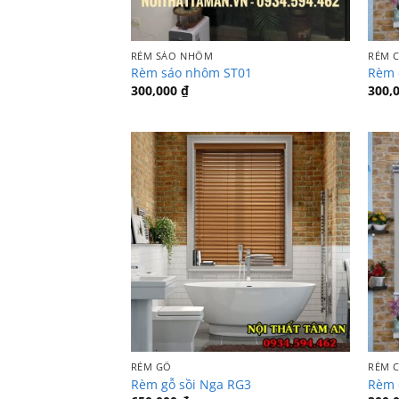
RÈM SÁO NHÔM
RÈM 
Rèm sáo nhôm ST01
Rèm 
300,000
₫
300,
RÈM GỖ
RÈM 
Rèm gỗ sồi Nga RG3
Rèm 