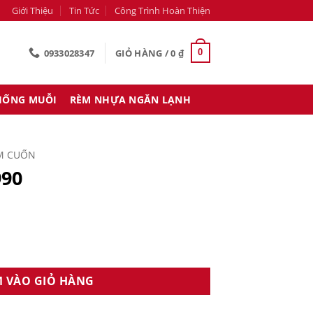
Giới Thiệu
Tin Tức
Công Trình Hoàn Thiện
0933028347
GIỎ HÀNG /
0
₫
0
HỐNG MUỖI
RÈM NHỰA NGĂN LẠNH
M CUỐN
90
 VÀO GIỎ HÀNG