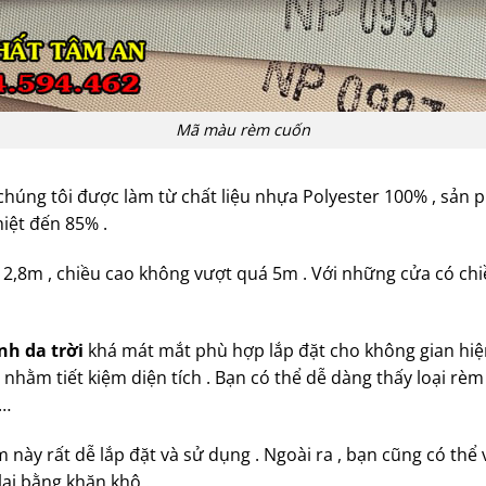
Mã màu rèm cuốn
chúng tôi được làm từ chất liệu nhựa Polyester 100% , sả
hiệt đến 85% .
 2,8m , chiều cao không vượt quá 5m . Với những cửa có chi
nh da trời
khá mát mắt phù hợp lắp đặt cho không gian hiện
hằm tiết kiệm diện tích . Bạn có thể dễ dàng thấy loại rèm 
 …
hẩm này rất dễ lắp đặt và sử dụng . Ngoài ra , bạn cũng có t
lại bằng khăn khô .