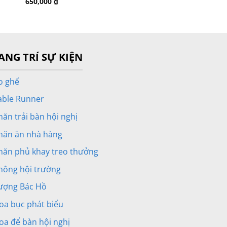
650,000
₫
ANG TRÍ SỰ KIỆN
o ghế
able Runner
hăn trải bàn hội nghị
hăn ăn nhà hàng
hăn phủ khay treo thưởng
hông hội trường
ượng Bác Hồ
oa bục phát biểu
oa để bàn hội nghị