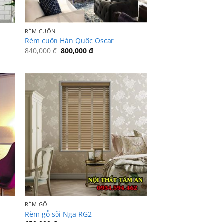
RÈM CUỐN
Rèm cuốn Hàn Quốc Oscar
Giá
Giá
840,000
₫
800,000
₫
gốc
hiện
là:
tại
840,000 ₫.
là:
800,000 ₫.
RÈM GỖ
Rèm gỗ sồi Nga RG2