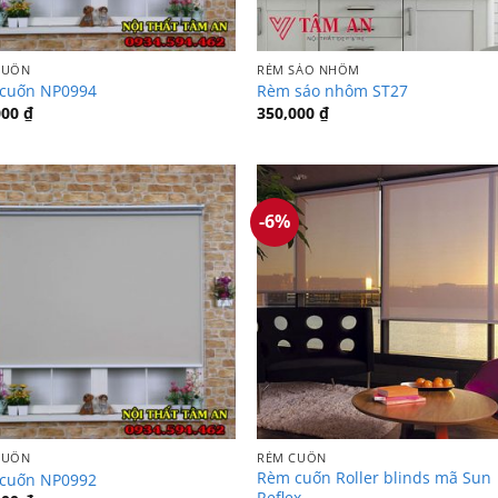
CUỐN
RÈM SÁO NHÔM
cuốn NP0994
Rèm sáo nhôm ST27
000
₫
350,000
₫
-6%
CUỐN
RÈM CUỐN
Rèm cuốn Roller blinds mã Sun
cuốn NP0992
Reflex