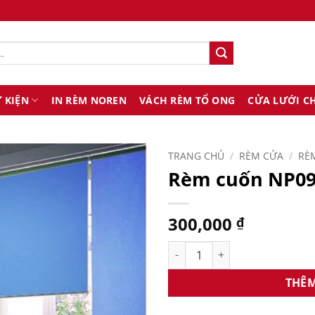
 KIỆN
IN RÈM NOREN
VÁCH RÈM TỔ ONG
CỬA LƯỚI C
TRANG CHỦ
/
RÈM CỬA
/
RÈ
Rèm cuốn NP09
300,000
₫
Rèm cuốn NP0990 số lượng
THÊM