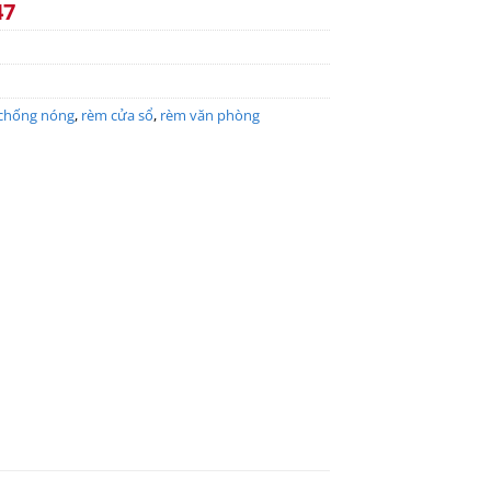
47
chống nóng
,
rèm cửa sổ
,
rèm văn phòng