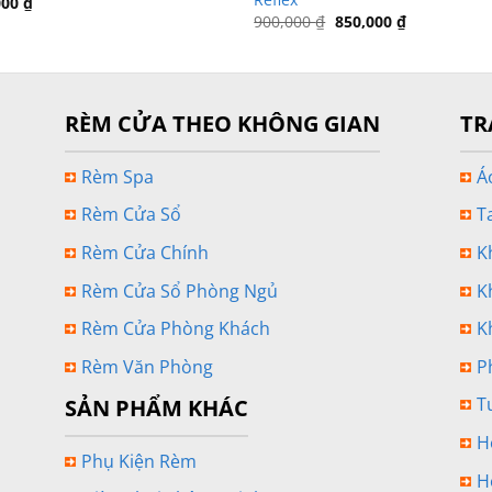
000
₫
Giá
Giá
900,000
₫
850,000
₫
gốc
hiện
là:
tại
900,000 ₫.
là:
850,000 ₫.
RÈM CỬA THEO KHÔNG GIAN
TR
Rèm Spa
Á
Rèm Cửa Sổ
T
Rèm Cửa Chính
K
Rèm Cửa Sổ Phòng Ngủ
K
Rèm Cửa Phòng Khách
K
Rèm Văn Phòng
P
T
SẢN PHẨM KHÁC
H
Phụ Kiện Rèm
H