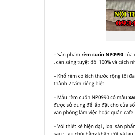
– Sản phẩm
rèm cuốn NP0990
của 
, cản sáng tuyệt đối 100% và cách n
– Khổ rèm có kích thước rộng tối đa
thành 2 tấm riêng biệt .
– Mẫu rèm cuốn NP0990 có màu
xa
được sử dụng để lắp đặt cho cửa sổ n
văn phòng làm việc hoặc quán cafe
– Với thiết kế hiện đại , loại sản p
sau : Lau chùi bằng khăn ướt và lau 