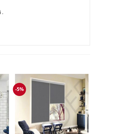
 .
-5%