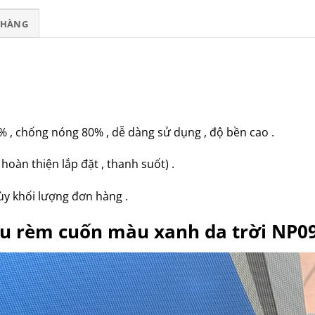
T HÀNG
% , chống nóng 80% , dễ dàng sử dụng , độ bền cao .
hoàn thiện lắp đặt , thanh suốt) .
y khối lượng đơn hàng .
mẫu rèm cuốn màu xanh da trời NP0