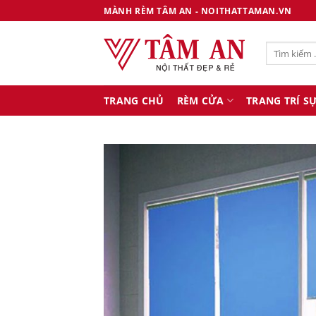
Bỏ
MÀNH RÈM TÂM AN - NOITHATTAMAN.VN
qua
nội
Tìm
dung
kiếm:
TRANG CHỦ
RÈM CỬA
TRANG TRÍ SỰ