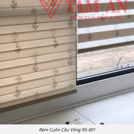
Rèm Cuốn Cầu Vồng RS-001