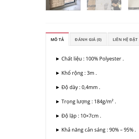
MÔ TẢ
ĐÁNH GIÁ (0)
LIÊN HỆ ĐẶ
► Chất liệu : 100% Polyester .
► Khổ rộng : 3m .
► Độ dày : 0,4mm .
► Trọng lượng : 184g/m² .
► Độ lặp : 10×7cm .
► Khả năng cản sáng : 90% – 95% .