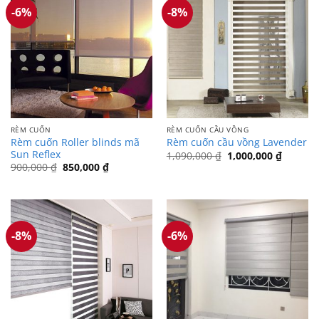
-6%
-8%
RÈM CUỐN
RÈM CUỐN CẦU VỒNG
Rèm cuốn Roller blinds mã
Rèm cuốn cầu vồng Lavender
Sun Reflex
Giá
Giá
1,090,000
₫
1,000,000
₫
gốc
hiện
Giá
Giá
900,000
₫
850,000
₫
là:
tại
gốc
hiện
1,090,000 ₫.
là:
là:
tại
1,000,0
900,000 ₫.
là:
850,000 ₫.
-8%
-6%