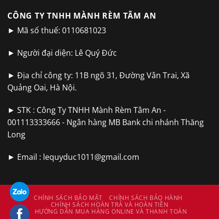
CÔNG TY TNHH MÀNH RÈM TÂM AN
► Mã số thuế: 0110681023
► Người đại diện: Lê Quý Đức
► Địa chỉ công ty: 11B ngõ 31, Đường Vân Trai, Xã
Quảng Oai, Hà Nội.
► STK : Công Ty TNHH Mành Rèm Tâm An -
001113333666 - Ngân hàng MB Bank chi nhánh Thăng
Long
► Email :
lequyduc1011@gmail.com
CHÍNH SÁCH BẢO MẬT
CHÍNH SÁCH BẢO HÀNH
CHÍNH SÁCH HOÀN TRẢ VÀ HOÀN TIỀN
HƯỚNG DẪN MUA HÀNG ONLINE VÀ THANH TOÁN