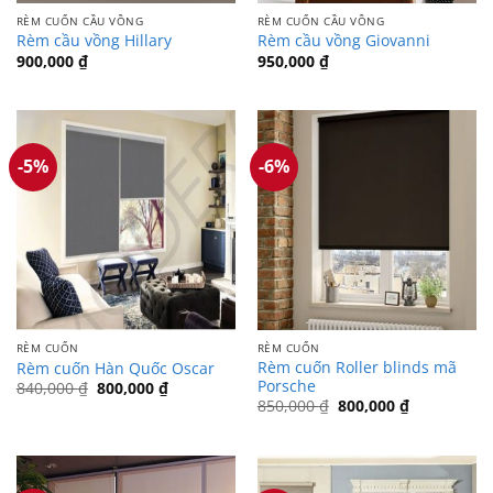
RÈM CUỐN CẦU VỒNG
RÈM CUỐN CẦU VỒNG
Rèm cầu vồng Hillary
Rèm cầu vồng Giovanni
900,000
₫
950,000
₫
-5%
-6%
RÈM CUỐN
RÈM CUỐN
Rèm cuốn Roller blinds mã
Rèm cuốn Hàn Quốc Oscar
Porsche
Giá
Giá
840,000
₫
800,000
₫
gốc
hiện
Giá
Giá
850,000
₫
800,000
₫
là:
tại
gốc
hiện
840,000 ₫.
là:
là:
tại
800,000 ₫.
850,000 ₫.
là:
800,000 ₫.