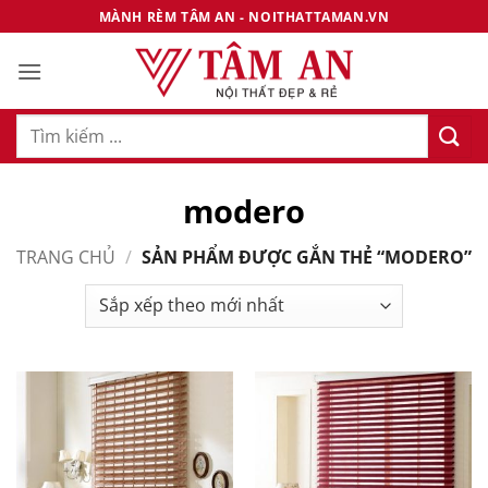
Bỏ
MÀNH RÈM TÂM AN - NOITHATTAMAN.VN
qua
nội
dung
Tìm
kiếm:
modero
TRANG CHỦ
/
SẢN PHẨM ĐƯỢC GẮN THẺ “MODERO”