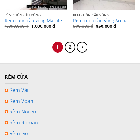
RÈM CUỐN CẦU VỒNG
RÈM CUỐN CẦU VỒNG
Rèm cuốn cầu vồng Marble
Rèm cuốn cầu vồng Arena
Giá
Giá
Giá
Giá
1,090,000
₫
1,000,000
₫
900,000
₫
850,000
₫
gốc
hiện
gốc
hiện
là:
tại
là:
tại
1,090,000 ₫.
là:
900,000 ₫.
là:
1,000,000 ₫.
850,000 ₫.
1
2
RÈM CỬA
Rèm Vải
Rèm Voan
Rèm Noren
Rèm Roman
Rèm Gỗ