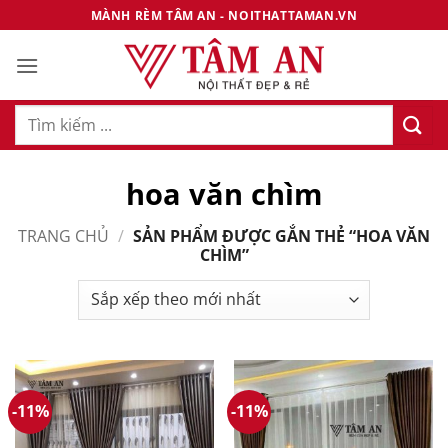
Bỏ
MÀNH RÈM TÂM AN - NOITHATTAMAN.VN
qua
nội
dung
Tìm
kiếm:
hoa văn chìm
TRANG CHỦ
/
SẢN PHẨM ĐƯỢC GẮN THẺ “HOA VĂN
CHÌM”
-11%
-11%