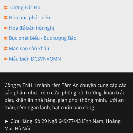
Tượng Bác Hồ
Hoa bục phát biểu
Hoa để bàn hội nghị
Bục phát biểu - Bục tượng Bác
Màn sao sân khấu
Mẫu biển ĐCSVNVQMN
Công ty TNHH mành rèm Tâm An chuyên cung cấp các
sản phẩm như : rèm cửa, phông hội trường, khăn trải
bàn, khăn ăn nhà hàng, giàn phơi thông minh, lưới an
toàn, rèm ngăn lạnh, bạt cuốn ban công...
► Cửa Hàng: Số 29 Ngõ 649/77/43 Lĩnh Nam, Hoàng
Mai, Hà Nội