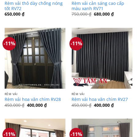
Rèm vải thô dày chống nóng
Rèm vải cản sáng cao cấp
tốt RV72
màu xanh RV71
Giá
Giá
650,000
₫
750,000
₫
680,000
₫
gốc
hiện
là:
tại
750,000 ₫.
là:
680,000 ₫.
-11%
-11%
RÈM VẢI
RÈM VẢI
Rèm vải hoa văn chìm RV28
Rèm vải hoa văn chìm RV27
Giá
Giá
Giá
Giá
450,000
₫
400,000
₫
450,000
₫
400,000
₫
gốc
hiện
gốc
hiện
là:
tại
là:
tại
450,000 ₫.
là:
450,000 ₫.
là:
400,000 ₫.
400,000 ₫.
-11%
-11%