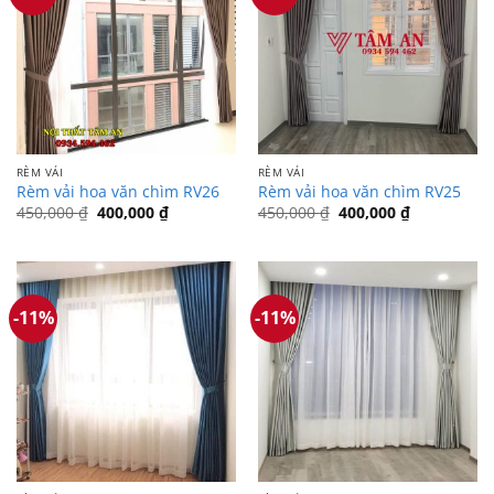
RÈM VẢI
RÈM VẢI
Rèm vải hoa văn chìm RV26
Rèm vải hoa văn chìm RV25
Giá
Giá
Giá
Giá
450,000
₫
400,000
₫
450,000
₫
400,000
₫
gốc
hiện
gốc
hiện
là:
tại
là:
tại
450,000 ₫.
là:
450,000 ₫.
là:
400,000 ₫.
400,000 ₫.
-11%
-11%