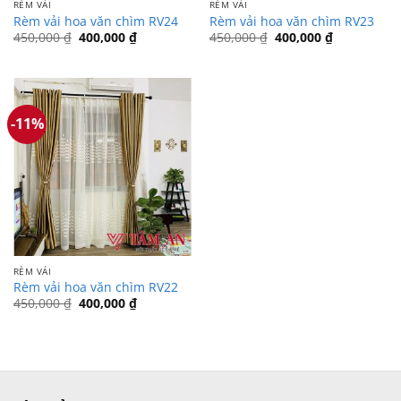
RÈM VẢI
RÈM VẢI
Rèm vải hoa văn chìm RV24
Rèm vải hoa văn chìm RV23
Giá
Giá
Giá
Giá
450,000
₫
400,000
₫
450,000
₫
400,000
₫
gốc
hiện
gốc
hiện
là:
tại
là:
tại
450,000 ₫.
là:
450,000 ₫.
là:
400,000 ₫.
400,000 ₫.
-11%
RÈM VẢI
Rèm vải hoa văn chìm RV22
Giá
Giá
450,000
₫
400,000
₫
gốc
hiện
là:
tại
450,000 ₫.
là:
400,000 ₫.