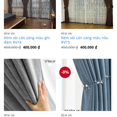
RÈM VẢI
RÈM VẢI
Rèm vải cản sáng màu ghi
Rèm vải cản sáng màu nâu
đậm RV74
RV73
Giá
Giá
Giá
Giá
450,000
₫
400,000
₫
450,000
₫
400,000
₫
gốc
hiện
gốc
hiện
là:
tại
là:
tại
450,000 ₫.
là:
450,000 ₫.
là:
400,000 ₫.
400,000 ₫.
-9%
RÈM VẢI
RÈM VẢI