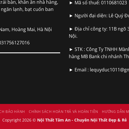
trải bàn, khăn ăn nhà hàng,
► Mã số thuế: 0110681023
m ngăn lạnh, bạt cuốn ban
► Người đại diện: Lê Quý Đ
► Địa chỉ công ty: 11B ngõ 
 Nam, Hoàng Mai, Hà Nội
Nội.
9031756127016
► STK : Công Ty TNHH Màn
hàng MB Bank chi nhánh T
► Email :
lequyduc1011@gm
CH BẢO HÀNH
CHÍNH SÁCH HOÀN TRẢ VÀ HOÀN TIỀN
HƯỚNG DẪN M
Copyright 2026 ©
Nội Thất Tâm An - Chuyên Nội Thất Đẹp & Rẻ