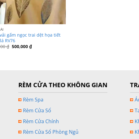
ẢI
ải gấm ngọc trai dệt họa tiết
 lá RV76
Giá
Giá
000
₫
500,000
₫
gốc
hiện
là:
tại
550,000 ₫.
là:
500,000 ₫.
RÈM CỬA THEO KHÔNG GIAN
TR
Rèm Spa
Á
Rèm Cửa Sổ
T
Rèm Cửa Chính
K
Rèm Cửa Sổ Phòng Ngủ
K