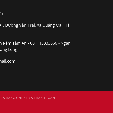
ức
31, Đường Vân Trai, Xã Quảng Oai, Hà
h Rèm Tâm An - 001113333666 - Ngân
hăng Long
ail.com
UA HÀNG ONLINE VÀ THANH TOÁN