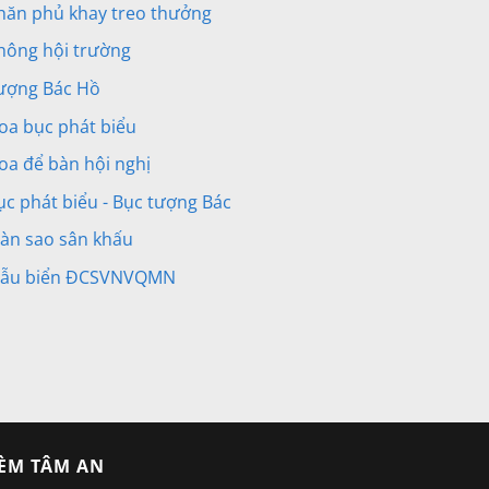
hăn phủ khay treo thưởng
hông hội trường
ượng Bác Hồ
oa bục phát biểu
oa để bàn hội nghị
ục phát biểu - Bục tượng Bác
àn sao sân khấu
ẫu biển ĐCSVNVQMN
ÈM TÂM AN