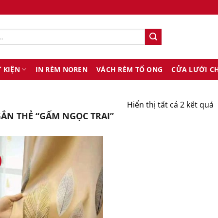
 KIỆN
IN RÈM NOREN
VÁCH RÈM TỔ ONG
CỬA LƯỚI C
Hiển thị tất cả 2 kết quả
ẮN THẺ “GẤM NGỌC TRAI”
s
x
t
m
n