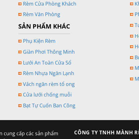
Rèm Cửa Phòng Khách
K
Rèm Văn Phòng
P
T
SẢN PHẨM KHÁC
H
Phụ Kiện Rèm
H
Giàn Phơi Thông Minh
B
Lưới An Toàn Cửa Sổ
M
Rèm Nhựa Ngăn Lạnh
M
Vách ngăn rèm tổ ong
Cửa lưới chống muỗi
Bạt Tự Cuốn Ban Công
CÔNG TY TNHH MÀNH R
 cung cấp các sản phẩm