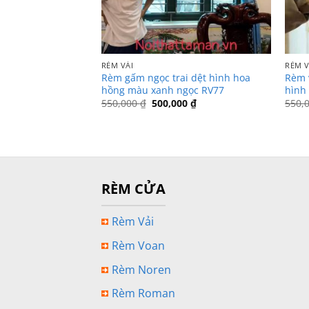
RÈM VẢI
RÈM V
Rèm gấm ngọc trai dệt hình hoa
Rèm v
hồng màu xanh ngọc RV77
hình
Giá
Giá
550,000
₫
500,000
₫
550,
gốc
hiện
là:
tại
550,000 ₫.
là:
500,000 ₫.
RÈM CỬA
Rèm Vải
Rèm Voan
Rèm Noren
Rèm Roman