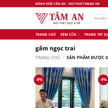
Bỏ
MÀNH RÈM TÂM AN - NOITHATTAMAN.VN
qua
nội
Tìm
dung
kiếm:
TRANG CHỦ
RÈM CỬA
TRANG TRÍ SỰ
gấm ngọc trai
TRANG CHỦ
/
SẢN PHẨM ĐƯỢC G
-9%
-9%